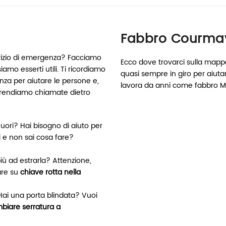
Fabbro Courmay
vizio di emergenza? Facciamo
Ecco dove trovarci sulla mappa
iamo esserti utili. Ti ricordiamo
quasi sempre in giro per aiuta
za per aiutare le persone e,
lavora da anni come fabbro Mi
prendiamo chiamate dietro
uori? Hai bisogno di aiuto per
i e non sai cosa fare?
più ad estrarla? Attenzione,
are su
chiave rotta nella
ai una porta blindata? Vuoi
biare serratura a