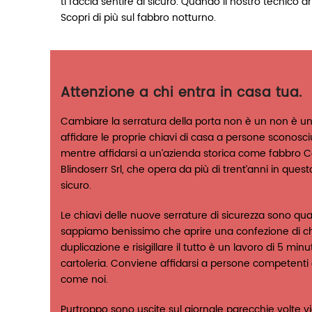
ti faccia sentire al sicuro. Quando il nostro tecnico 
Scopri di più sul fabbro notturno.
Attenzione a chi entra in casa tua.
Cambiare la serratura della porta non è un non è un
affidare le proprie chiavi di casa a persone sconosci
mentre affidarsi a un’azienda storica come fabbro C
Blindoserr Srl, che opera da più di trent’anni in ques
sicuro.
Le chiavi delle nuove serrature di sicurezza sono qua
sappiamo benissimo che aprire una confezione di chiav
duplicazione e risigillare il tutto è un lavoro di 5 min
cartoleria. Conviene affidarsi a persone competenti
come noi.
Purtroppo sono uscite sul giornale parecchie volte v