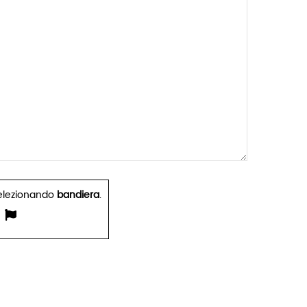
elezionando
bandiera
.