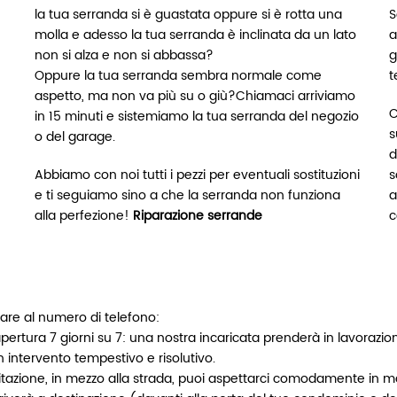
la tua serranda si è guastata oppure si è rotta una
S
molla e adesso la tua serranda è inclinata da un lato
a
non si alza e non si abbassa?
g
Oppure la tua serranda sembra normale come
t
aspetto, ma non va più su o giù?Chiamaci arriviamo
C
in 15 minuti e sistemiamo la tua serranda del negozio
s
o del garage.
d
Abbiamo con noi tutti i pezzi per eventuali sostituzioni
s
e ti seguiamo sino a che la serranda non funziona
a
alla perfezione!
Riparazione serrande
c
nare al numero di telefono:
apertura 7 giorni su 7: una nostra incaricata prenderà in lavorazio
 intervento tempestivo e risolutivo.
’abitazione, in mezzo alla strada, puoi aspettarci comodamente in ma