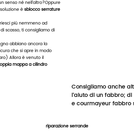
 un senso né nell’altro?Oppure
 soluzione è
sblocco serrature
n riesci più nemmeno ad
di scasso, ti consigliamo di
 legno abbiano ancora la
cura che si apre in modo
ro) Allora è venuto il
doppia mappa a cilindro
Consigliamo anche altr
l’aiuto di un fabbro; d
e courmayeur fabbro 
riparazione serrande