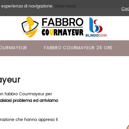
a esperienza di navigazione.
View more
Coo
COURMAYEUR
FABBRO COURMAYEUR 24 ORE
ayeur
 un fabbro Courmayeur per
lsiasi problema ed arriviamo
razione che hanno appreso il