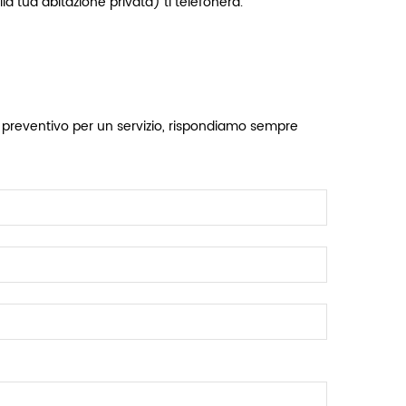
la tua abitazione privata) ti telefonerà.
un preventivo per un servizio, rispondiamo sempre