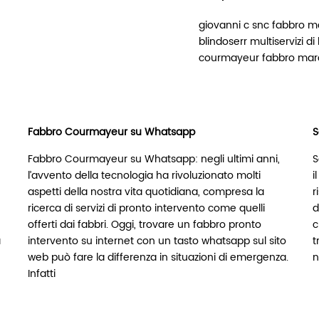
giovanni c snc fabbro m
blindoserr multiservizi di
courmayeur fabbro mar
Fabbro Courmayeur su Whatsapp
S
Fabbro Courmayeur su Whatsapp: negli ultimi anni,
S
l’avvento della tecnologia ha rivoluzionato molti
i
aspetti della nostra vita quotidiana, compresa la
r
ricerca di servizi di pronto intervento come quelli
d
offerti dai fabbri. Oggi, trovare un fabbro pronto
c
à
intervento su internet con un tasto whatsapp sul sito
t
web può fare la differenza in situazioni di emergenza.
n
Infatti