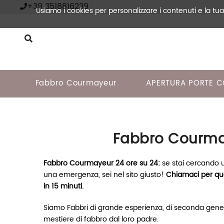
+39 3518816239
Usiamo i cookies per personalizzare i contenuti e la tu
Fabbro Courmayeur
APERTURA PORTE 
Skip to content
Fabbro Courm
Fabbro Courmayeur 24 ore su 24:
se stai cercando
una emergenza, sei nel sito giusto!
Chiamaci per qua
in 15 minuti.
Siamo Fabbri di grande esperienza, di seconda gene
mestiere di fabbro dal loro padre.