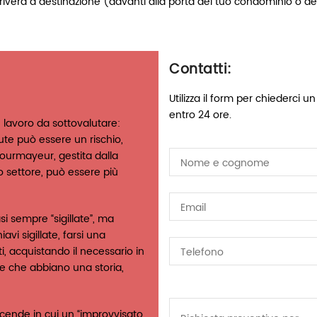
arriverà a destinazione (davanti alla porta del tuo condominio o del
Contatti:
Utilizza il form per chiederci 
entro 24 ore.
 lavoro da sottovalutare:
ute può essere un rischio,
ourmayeur, gestita dalla
to settore, può essere più
si sempre “sigillate”, ma
i sigillate, farsi una
uti, acquistando il necessario in
 e che abbiano una storia,
icende in cui un “improvvisato